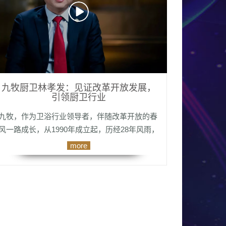
九牧厨卫林孝发：见证改革开放发展，
引领厨卫行业
九牧，作为卫浴行业领导者，伴随改革开放的春
风一路成长，从1990年成立起，历经28年风雨，
从福建走向全世界，发展成为全球极具竞争力的
more
厨卫品牌。