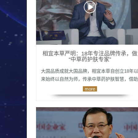
相宜本草严明：18年专注品牌传承，做
“中草药护肤专家”
大国品质成就大国品牌，相宜本草自创立18年
来始终以自然为师，传承中草药护肤智慧，借助
现代科技还原传统配方，发掘一草一木的养肤价
more
值。