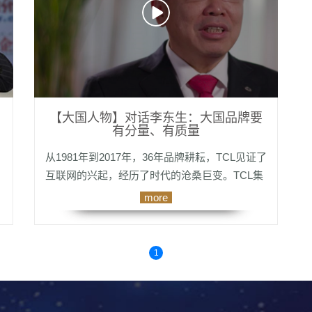
【大国人物】对话李东生：大国品牌要
有分量、有质量
从1981年到2017年，36年品牌耕耘，TCL见证了
互联网的兴起，经历了时代的沧桑巨变。TCL集
团董事长、CEO李东生始终坚信：“国家的强大
more
需要经济的强大，而经济的强大则需要一批世界
级企业坚守
1