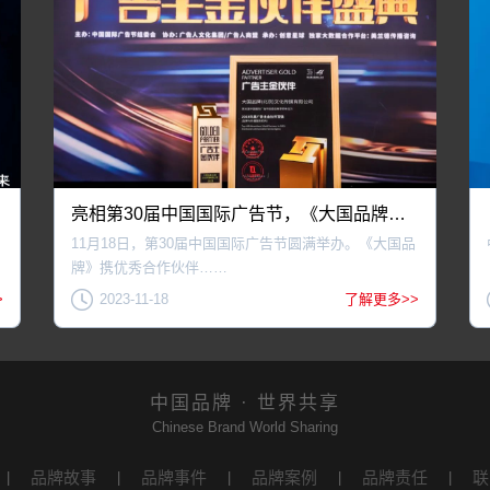
亮相第30届中国国际广告节，《大国品牌》摘得18项大奖！
11月18日，第30届中国国际广告节圆满举办。《大国品
牌》携优秀合作伙伴……
>
2023-11-18
了解更多>>
中国品牌 · 世界共享
Chinese Brand World Sharing
品牌故事
品牌事件
品牌案例
品牌责任
联
|
|
|
|
|