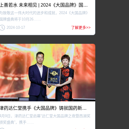
上善若水 未来相见 | 2024《大国品牌》国牌盛典10月26日启幕
为致敬这一伟大时代的进步和成就，2024《大国品牌》
国牌盛典将于10月26……
2024-10-17
了解更多>>
津药达仁堂携手《大国品牌》铸就国药新纪元
4月9日，津药达仁堂启幕“达仁堂大国品牌之夜暨西湖奖
颁奖盛典”，携手……